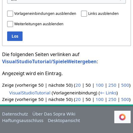
Vorlageneinbindungen ausblenden
Links ausblenden
Weiterleitungen ausblenden
Los
Die folgenden Seiten verlinken auf
VisualStudioTutorial/SpieleWeitergeben
:
Angezeigt wird ein Eintrag.
Zeige (
vorherige 50
|
nächste 50
) (
20
|
50
|
100
|
250
|
500
)
VisualStudioTutorial
(Vorlageneinbindung)
(
← Links
)
Zeige (
vorherige 50
|
nächste 50
) (
20
|
50
|
100
|
250
|
500
)
Datenschutz
Über Das Sopra Wiki
Haftungsausschluss
Desktopansicht