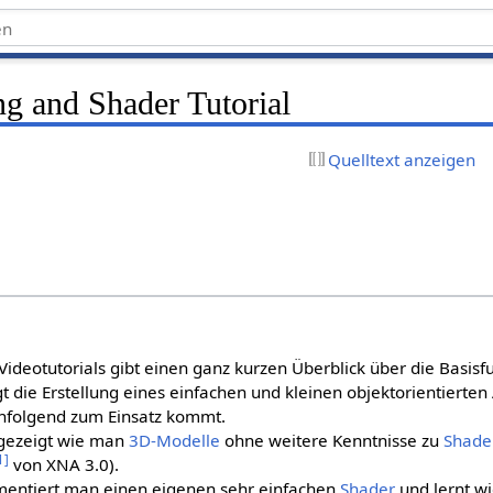
g and Shader Tutorial
Quelltext anzeigen
 Videotutorials gibt einen ganz kurzen Überblick über die Basisf
 die Erstellung eines einfachen und kleinen objektorientierten 
hfolgend zum Einsatz kommt.
 gezeigt wie man
3D-Modelle
ohne weitere Kenntnisse zu
Shade
1
]
von XNA 3.0).
ementiert man einen eigenen sehr einfachen
Shader
und lernt w