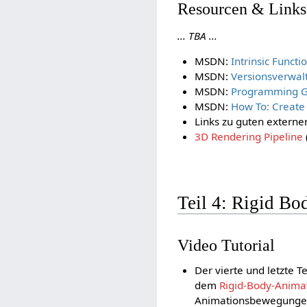
Resourcen & Links
... TBA ...
MSDN:
Intrinsic Functi
MSDN:
Versionsverwal
MSDN:
Programming G
MSDN:
How To: Create
Links zu guten extern
3D Rendering Pipeline
Teil 4: Rigid B
Video Tutorial
Der vierte und letzte T
dem
Rigid-Body-Anima
Animationsbewegungen 