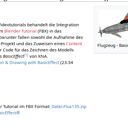
Videotutorials behandelt die Integration
em
Blender Tutorial
(FBX) in das
Darunter fallen sowohl die Aufnahme des
-Projekt und das Zuweisen eines
Content
Flugzeug - Basi
er Code für das Zeichnen des Modells
[
1
]
es
BasicEffect
von XNA.
on & Drawing with BasicEffect
(23:34
 Tutorial im FBX Format:
Datei:Flux135.zip
icEffect