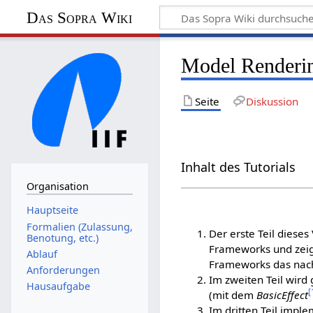
Das Sopra Wiki
Model Renderin
Seite
Diskussion
Inhalt des Tutorials
Organisation
Hauptseite
Formalien (Zulassung,
Der erste Teil dieses
Benotung, etc.)
Frameworks und zeigt
Ablauf
Frameworks das nac
Anforderungen
Im zweiten Teil wird
Hausaufgabe
[
(mit dem
BasicEffect
Im dritten Teil impl