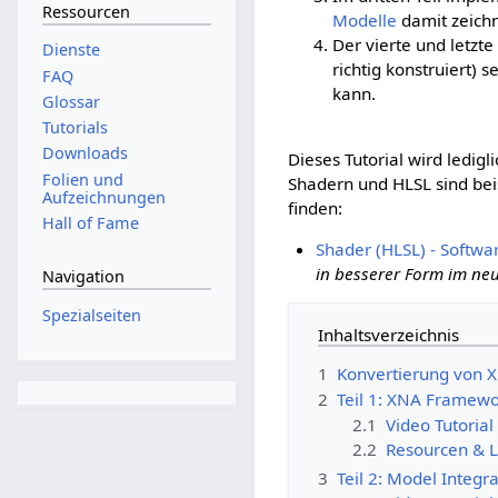
Ressourcen
Modelle
damit zeichn
Der vierte und letzt
Dienste
richtig konstruiert) 
FAQ
kann.
Glossar
Tutorials
Downloads
Dieses Tutorial wird ledi
Folien und
Shadern und HLSL sind bei
Aufzeichnungen
finden:
Hall of Fame
Shader (HLSL) - Softw
in besserer Form im neu
Navigation
Spezialseiten
Inhaltsverzeichnis
1
Konvertierung von X
2
Teil 1: XNA Framewo
2.1
Video Tutorial
2.2
Resourcen & L
3
Teil 2: Model Integ