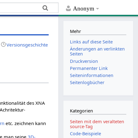
Anonym
Mehr
Links auf diese Seite
Versionsgeschichte
Änderungen an verlinkten
Seiten
Druckversion
Permanenter Link
Seiten­­informationen
Seitenlogbücher
unktionalität des XNA
Achritektur-
Kategorien
Seiten mit dem veralteten
rn
etc. zeichnen kann
source-Tag
Code-Beispiele
ie man seine
3D-