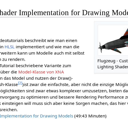
Shader Implementation for Drawing Mod
Videotutorials beschreibt wie man einen
 in
HLSL
implementiert und wie man die
 erweitern kann um Modelle auch mit selbst
 zu rendern.
Flugzeug - Cus
Tutorial beschriebene Variante zum
Lighting Shade
 über die
Model-Klasse von XNA
 in das Model und nutzen der Draw()-
[
2
]
sh-Klasse
)ist zwar die einfachste, aber nicht die einzige Mögl
öglichkeiten sind zwar etwas komplexer umzusetzen, bieten da
nvorgang zu optimieren und bessere Rendering Performance zu 
k einsteigen will muss sich aber keine Sorgen machen, das hier 
sreichen.
Implementation for Drawing Models
(49:43 Minuten)