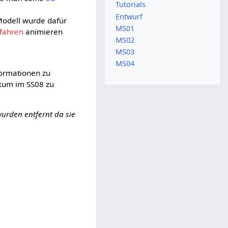
Tutorials
Entwurf
 Modell wurde dafür
MS01
rfahren
animieren
MS02
MS03
MS04
formationen zu
ikum im SS08 zu
wurden entfernt da sie