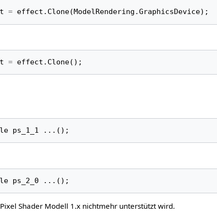
t
=
effect
.
Clone
(
ModelRendering
.
GraphicsDevice
);
t
=
effect
.
Clone
();
le
ps_1_1
...();
le
ps_2_0
...();
ixel Shader Modell 1.x nichtmehr unterstützt wird.