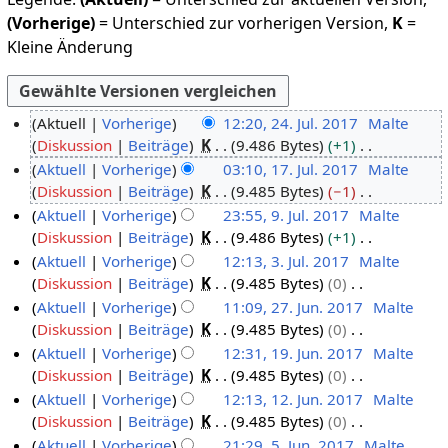
(Vorherige)
= Unterschied zur vorherigen Version,
K
=
Kleine Änderung
Aktuell
Vorherige
12:20, 24. Jul. 2017
Malte
Diskussion
Beiträge
K
9.486 Bytes
+1
2
K
Aktuell
Vorherige
03:10, 17. Jul. 2017
Malte
4
e
Diskussion
Beiträge
K
9.485 Bytes
−1
.
1
i
K
Aktuell
Vorherige
23:55, 9. Jul. 2017
Malte
J
7
n
e
Diskussion
Beiträge
K
9.486 Bytes
+1
u
.
9
e
i
K
Aktuell
Vorherige
12:13, 3. Jul. 2017
Malte
l
J
.
B
n
e
Diskussion
Beiträge
K
9.485 Bytes
0
i
u
J
3
e
e
i
K
Aktuell
Vorherige
11:09, 27. Jun. 2017
Malte
2
l
u
.
a
B
n
e
Diskussion
Beiträge
K
9.485 Bytes
0
0
i
l
J
2
r
e
e
i
K
Aktuell
Vorherige
12:31, 19. Jun. 2017
Malte
1
2
i
u
7
b
a
B
n
e
Diskussion
Beiträge
K
9.485 Bytes
0
7
0
2
l
.
1
e
r
e
e
i
K
Aktuell
Vorherige
12:13, 12. Jun. 2017
Malte
1
0
i
J
9
i
b
a
B
n
e
Diskussion
Beiträge
K
9.485 Bytes
0
7
1
2
u
.
1
t
e
r
e
e
i
K
Aktuell
Vorherige
21:29, 5. Jun. 2017
Malte
7
0
n
J
2