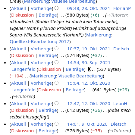
Crew
Markierung
:
Visuelle Bearbeitung
g
s
t
b
f
2
s
u
Aktuell
Vorherige
09:48, 28. Okt. 2021
FlorianP
u
o
a
e
0
z
n
Diskussion
Beiträge
580 Bytes
+6
→
Tutoren
:
n
2
s
b
r
2
u
g
aktualisiert. (Robin Steiger ist doch kein Tutor mehr),
g
8
s
e
2
2
s
s
Eigener Name (Florian Probst) verlinkt auf dazugehörige
u
.
r
0
a
z
Sopra-Wiki Benutzerseite (FlorianP)
Markierung
:
n
O
2
2
m
u
Quelltext-Bearbeitung 2017
g
k
0
2
m
s
Aktuell
Vorherige
10:37, 19. Okt. 2021
Dietsch
t
2
e
a
Diskussion
Beiträge
574 Bytes
+37
1
o
n
2
m
K
Aktuell
Vorherige
14:54, 30. Sep. 2021
9
b
f
m
e
Langenfeld
Diskussion
Beiträge
K
537 Bytes
.
3
a
e
e
i
−104
Markierung
:
Visuelle Bearbeitung
O
0
s
r
n
n
K
Aktuell
Vorherige
15:04, 12. Okt. 2020
k
.
s
f
2
e
e
Langenfeld
Diskussion
Beiträge
641 Bytes
+29
1
t
S
u
a
0
B
i
→
Tutoren
2
n
o
e
s
2
e
n
Aktuell
Vorherige
12:47, 12. Okt. 2020
LeonH
g
.
b
p
s
1
a
e
Diskussion
Beiträge
612 Bytes
+36
habe mich
O
u
e
t
r
B
selbst hinzugefügt
n
k
r
e
b
e
Aktuell
Vorherige
14:01, 9. Okt. 2020
Dietsch
g
t
2
m
e
a
Diskussion
Beiträge
576 Bytes
−75
→
Tutoren
9
o
0
b
i