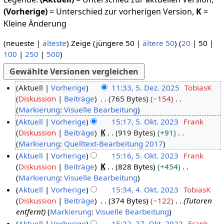
(Vorherige)
= Unterschied zur vorherigen Version,
K
=
Kleine Änderung
(
neueste
|
älteste
) Zeige (
jüngere 50
|
ältere 50
) (
20
|
50
|
100
|
250
|
500
)
Aktuell
Vorherige
11:33, 5. Dez. 2025
TobiasK
Diskussion
Beiträge
765 Bytes
−154
5
K
Markierung
:
Visuelle Bearbeitung
.
e
Aktuell
Vorherige
15:17, 5. Okt. 2023
Frank
D
i
Diskussion
Beiträge
K
919 Bytes
+91
5
e
n
K
Markierung
:
Quelltext-Bearbeitung 2017
.
z
e
e
Aktuell
Vorherige
15:16, 5. Okt. 2023
Frank
O
e
B
i
Diskussion
Beiträge
K
828 Bytes
+454
k
m
e
n
K
Markierung
:
Visuelle Bearbeitung
t
b
a
e
e
Aktuell
Vorherige
15:34, 4. Okt. 2023
TobiasK
o
e
r
B
i
Diskussion
Beiträge
374 Bytes
−122
Tutoren
4
b
r
b
e
n
entfernt
Markierung
:
Visuelle Bearbeitung
.
e
2
e
a
e
Aktuell
Vorherige
15:22, 27. Okt. 2022
Frank