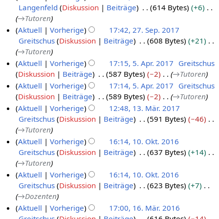
u
u
Langenfeld
Diskussion
Beiträge
614 Bytes
+6
1
M
t
n
n
→
Tutoren
4
ä
e
g
g
Aktuell
Vorherige
17:42, 27. Sep. 2017
.
r
m
s
Greitschus
Diskussion
Beiträge
608 Bytes
+21
2
M
z
b
z
→
Tutoren
7
ä
2
e
u
Aktuell
Vorherige
17:15, 5. Apr. 2017
Greitschus
.
r
0
r
s
Diskussion
Beiträge
587 Bytes
−2
→
Tutoren
5
S
z
1
2
a
Aktuell
Vorherige
17:14, 5. Apr. 2017
Greitschus
.
e
2
8
0
m
Diskussion
Beiträge
589 Bytes
−2
→
Tutoren
A
p
0
m
1
Aktuell
Vorherige
12:48, 13. Mär. 2017
p
t
1
e
8
Greitschus
Diskussion
Beiträge
591 Bytes
−46
r
1
e
n
8
→
Tutoren
i
3
f
m
Aktuell
Vorherige
16:14, 10. Okt. 2016
a
l
.
b
Greitschus
Diskussion
Beiträge
637 Bytes
+14
s
1
2
M
e
→
Tutoren
s
0
0
ä
r
u
Aktuell
Vorherige
16:14, 10. Okt. 2016
.
1
r
2
n
Greitschus
Diskussion
Beiträge
623 Bytes
+7
O
7
z
0
g
→
Dozenten
k
2
1
Aktuell
Vorherige
17:00, 16. Mär. 2016
t
0
7
Greitschus
Diskussion
Beiträge
616 Bytes
−14