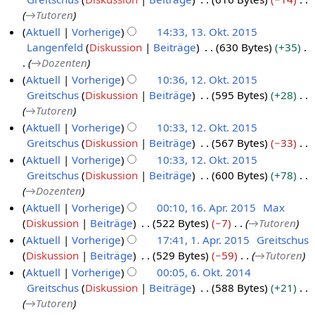
1
o
1
→
Tutoren
6
b
7
Aktuell
Vorherige
14:33, 13. Okt. 2015
.
e
Langenfeld
Diskussion
Beiträge
630 Bytes
+35
1
M
r
→
Dozenten
3
ä
2
Aktuell
Vorherige
10:36, 12. Okt. 2015
.
r
0
Greitschus
Diskussion
Beiträge
595 Bytes
+28
1
O
z
1
→
Tutoren
2
k
2
6
Aktuell
Vorherige
10:33, 12. Okt. 2015
.
t
0
Greitschus
Diskussion
Beiträge
567 Bytes
−33
O
o
1
K
Aktuell
Vorherige
10:33, 12. Okt. 2015
k
b
6
e
Greitschus
Diskussion
Beiträge
600 Bytes
+78
t
e
i
→
Dozenten
o
r
n
Aktuell
Vorherige
00:10, 16. Apr. 2015
Max
b
2
e
Diskussion
Beiträge
522 Bytes
−7
→
Tutoren
1
e
0
B
Aktuell
Vorherige
17:41, 1. Apr. 2015
Greitschus
6
r
1
e
Diskussion
Beiträge
529 Bytes
−59
→
Tutoren
.
1
2
5
a
Aktuell
Vorherige
00:05, 6. Okt. 2014
A
.
0
r
Greitschus
Diskussion
Beiträge
588 Bytes
+21
p
A
6
1
b
→
Tutoren
r
p
.
5
e