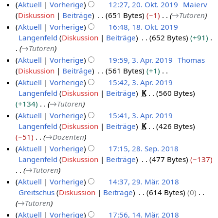
r
Aktuell
Vorherige
12:27, 20. Okt. 2019
Maierv
.
b
2
e
t
b
Diskussion
Beiträge
651 Bytes
−1
→
Tutoren
O
2
e
1
r
u
e
Aktuell
Vorherige
16:48, 18. Okt. 2019
k
0
r
2
n
i
Langenfeld
Diskussion
Beiträge
652 Bytes
+91
t
.
1
2
0
g
t
→
Tutoren
o
O
8
0
2
s
u
Aktuell
Vorherige
19:59, 3. Apr. 2019
Thomas
b
k
.
2
1
z
n
Diskussion
Beiträge
561 Bytes
+1
3
e
t
O
0
u
g
K
Aktuell
Vorherige
15:42, 3. Apr. 2019
.
r
o
k
s
s
e
Langenfeld
Diskussion
Beiträge
K
560 Bytes
A
2
b
t
a
z
i
+134
→
Tutoren
p
0
e
o
m
u
n
Aktuell
Vorherige
15:41, 3. Apr. 2019
r
2
r
b
m
s
e
Langenfeld
Diskussion
Beiträge
K
426 Bytes
i
e
0
2
e
a
B
−51
→
Dozenten
n
l
0
r
m
e
Aktuell
Vorherige
17:15, 28. Sep. 2018
f
2
m
1
2
a
Langenfeld
Diskussion
Beiträge
477 Bytes
−137
a
2
e
0
9
0
r
→
Tutoren
s
8
n
1
1
b
s
Aktuell
Vorherige
14:37, 29. Mär. 2018
f
.
9
9
e
u
Greitschus
Diskussion
Beiträge
614 Bytes
0
a
2
S
i
n
→
Tutoren
s
9
e
t
g
s
Aktuell
Vorherige
17:56, 14. Mär. 2018
.
p