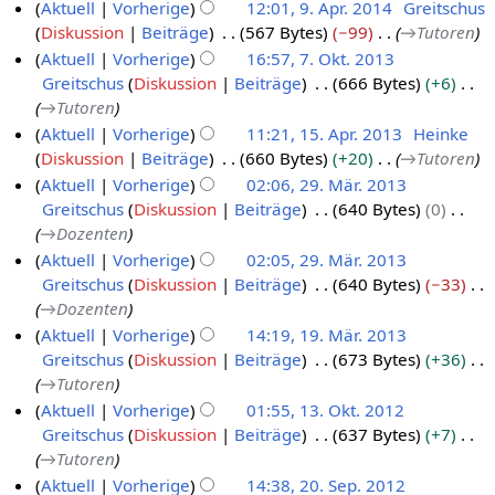
Aktuell
Vorherige
12:01, 9. Apr. 2014
Greitschus
i
r
O
i
Diskussion
Beiträge
567 Bytes
−99
→
Tutoren
9
l
i
k
t
Aktuell
Vorherige
16:57, 7. Okt. 2013
.
2
l
t
u
Greitschus
Diskussion
Beiträge
666 Bytes
+6
A
7
0
2
o
n
→
Tutoren
p
.
1
0
b
g
Aktuell
Vorherige
11:21, 15. Apr. 2013
Heinke
r
O
5
1
e
s
Diskussion
Beiträge
660 Bytes
+20
→
Tutoren
1
i
k
5
r
z
Aktuell
Vorherige
02:06, 29. Mär. 2013
5
l
t
2
u
Greitschus
Diskussion
Beiträge
640 Bytes
0
.
2
2
o
0
s
→
Dozenten
A
9
0
b
1
a
Aktuell
Vorherige
02:05, 29. Mär. 2013
p
.
1
e
m
4
Greitschus
Diskussion
Beiträge
640 Bytes
−33
r
M
m
4
r
→
Dozenten
e
i
ä
2
Aktuell
Vorherige
14:19, 19. Mär. 2013
n
l
r
0
Greitschus
Diskussion
Beiträge
673 Bytes
+36
f
1
2
z
1
→
Tutoren
a
9
0
2
3
s
Aktuell
Vorherige
01:55, 13. Okt. 2012
.
1
0
s
Greitschus
Diskussion
Beiträge
637 Bytes
+7
1
M
3
1
u
→
Tutoren
3
ä
3
n
Aktuell
Vorherige
14:38, 20. Sep. 2012
.
r