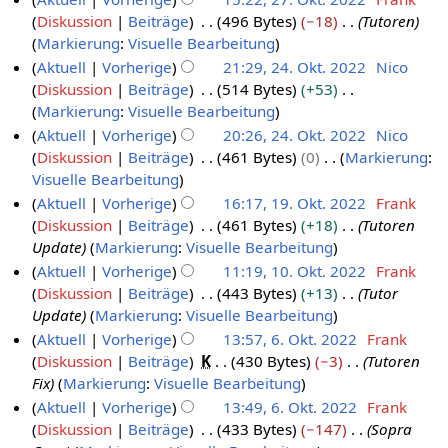
O
r
0
i
r
B
Diskussion
Beiträge
496 Bytes
−18
Tutoren
2
k
2
2
t
b
e
Markierung
:
Visuelle Bearbeitung
7
t
0
5
u
e
a
Aktuell
Vorherige
21:29, 24. Okt. 2022
Nico
.
o
2
n
i
r
Diskussion
Beiträge
514 Bytes
+53
2
O
b
3
g
t
b
K
Markierung
:
Visuelle Bearbeitung
4
k
e
s
u
e
e
Aktuell
Vorherige
20:26, 24. Okt. 2022
Nico
.
t
r
z
n
i
i
Diskussion
Beiträge
461 Bytes
0
Markierung
:
O
o
2
u
g
t
n
K
Visuelle Bearbeitung
k
b
0
s
s
u
e
e
Aktuell
Vorherige
16:17, 19. Okt. 2022
Frank
t
e
2
a
z
n
B
i
Diskussion
Beiträge
461 Bytes
+18
Tutoren
1
o
r
3
m
u
g
e
n
Update
Markierung
:
Visuelle Bearbeitung
9
b
2
m
s
s
a
e
Aktuell
Vorherige
11:19, 10. Okt. 2022
Frank
.
e
0
e
a
z
r
B
Diskussion
Beiträge
443 Bytes
+13
Tutor
1
O
r
n
2
m
u
b
e
Update
Markierung
:
Visuelle Bearbeitung
0
k
f
2
2
m
s
e
a
Aktuell
Vorherige
13:57, 6. Okt. 2022
Frank
.
t
a
0
e
a
i
r
Diskussion
Beiträge
K
430 Bytes
−3
Tutoren
6
O
s
o
n
2
m
t
b
Fix
Markierung
:
Visuelle Bearbeitung
.
s
k
b
f
2
m
u
e
Aktuell
Vorherige
13:49, 6. Okt. 2022
Frank
u
O
t
a
e
e
n
i
Diskussion
Beiträge
433 Bytes
−147
Sopra
n
k
s
o
r
n
g
t