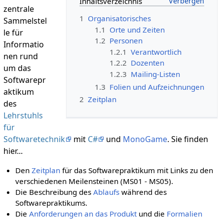
Inhaltsverzeichnis
zentrale
1
Organisatorisches
Sammelstel
1.1
Orte und Zeiten
le für
1.2
Personen
Informatio
1.2.1
Verantwortlich
nen rund
1.2.2
Dozenten
um das
1.2.3
Mailing-Listen
Softwarepr
1.3
Folien und Aufzeichnungen
aktikum
2
Zeitplan
des
Lehrstuhls
für
Softwaretechnik
mit
C#
und
MonoGame
. Sie finden
hier...
Den
Zeitplan
für das Softwarepraktikum mit Links zu den
verschiedenen Meilensteinen (MS01 - MS05).
Die Beschreibung des
Ablaufs
während des
Softwarepraktikums.
Die
Anforderungen an das Produkt
und die
Formalien